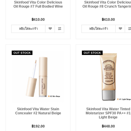
Skinfood Vita Color Delicious
Skinfood Vita Color Deliciou
Oil Rouge #7 Full Bodied Wine
Oil Rouge #8 Crunch Tangeri
฿410.00
฿410.00
หยิบใส่ตะกร้า
หยิบใส่ตะกร้า
OUT STOCK
OUT STOCK
Skinfood Vita Water Stain
Skinfood Vita Water Tinted
Concealer #2 Natural Beige
Moisturizer SPF30 PA++ #1
Light Beige
฿192.00
฿448.00