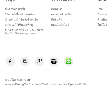
ขั้นตอนการสั่งซื้อ
ติดต่อเรา
ยี่ห้อ
วิธีการสั่งซื้ออย่างละเอียด
แจ้งการชำระเงิน
บัตรส่
ชำระเงิน & วิธีแจ้งชำระเงิน
คืนสินค้า
พันธมิต
ค่าส่ง & วิธีเช็คเลขพัสดุ
แผนผังเว็บไซต์
โปรโมชั
สยามสปอร์ตทีวี ทำไมจึงมาแรง
ที่สุดใน Streaming บอลสด
ระบบโดย
OpenCart
www.YuDoangGoRo.com © 2026 | ภาษาไทยโดย
Opencart2004