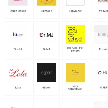
Etude House
Skinfood
Tonymoly
It's Ski
Too Cool For
Stiefel
Dr.MJ
Fortaî
School
Very
Lola
eSpoir
O HUI
NaturalSkin