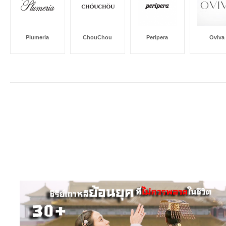
Plumeria
ChouChou
Peripera
Oviva