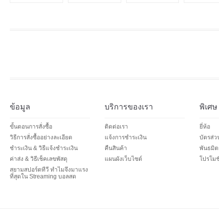
ข้อมูล
บริการของเรา
พิเศษ
ขั้นตอนการสั่งซื้อ
ติดต่อเรา
ยี่ห้อ
วิธีการสั่งซื้ออย่างละเอียด
แจ้งการชำระเงิน
บัตรส่
ชำระเงิน & วิธีแจ้งชำระเงิน
คืนสินค้า
พันธมิต
ค่าส่ง & วิธีเช็คเลขพัสดุ
แผนผังเว็บไซต์
โปรโมชั
สยามสปอร์ตทีวี ทำไมจึงมาแรง
ที่สุดใน Streaming บอลสด