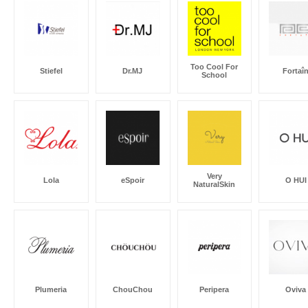
Too Cool For
Stiefel
Dr.MJ
Fortaî
School
Very
Lola
eSpoir
O HUI
NaturalSkin
Plumeria
ChouChou
Peripera
Oviva