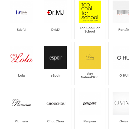
Too Cool For
Stiefel
Dr.MJ
Fortaî
School
Very
Lola
eSpoir
O HUI
NaturalSkin
Plumeria
ChouChou
Peripera
Oviva