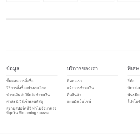
ข้อมูล
บริการของเรา
พิเศษ
ขั้นตอนการสั่งซื้อ
ติดต่อเรา
ยี่ห้อ
วิธีการสั่งซื้ออย่างละเอียด
แจ้งการชำระเงิน
บัตรส่
ชำระเงิน & วิธีแจ้งชำระเงิน
คืนสินค้า
พันธมิต
ค่าส่ง & วิธีเช็คเลขพัสดุ
แผนผังเว็บไซต์
โปรโมชั
สยามสปอร์ตทีวี ทำไมจึงมาแรง
ที่สุดใน Streaming บอลสด