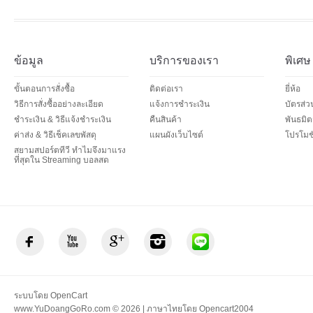
ข้อมูล
บริการของเรา
พิเศษ
ขั้นตอนการสั่งซื้อ
ติดต่อเรา
ยี่ห้อ
วิธีการสั่งซื้ออย่างละเอียด
แจ้งการชำระเงิน
บัตรส่
ชำระเงิน & วิธีแจ้งชำระเงิน
คืนสินค้า
พันธมิต
ค่าส่ง & วิธีเช็คเลขพัสดุ
แผนผังเว็บไซต์
โปรโมชั
สยามสปอร์ตทีวี ทำไมจึงมาแรง
ที่สุดใน Streaming บอลสด
ระบบโดย
OpenCart
www.YuDoangGoRo.com © 2026 | ภาษาไทยโดย
Opencart2004