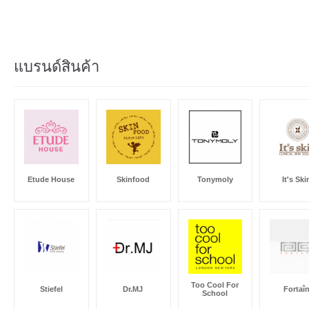
แบรนด์สินค้า
Etude House
Skinfood
Tonymoly
It's Ski
Too Cool For
Stiefel
Dr.MJ
Fortaî
School