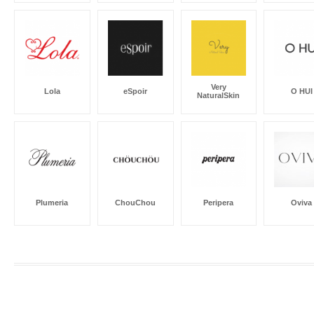
Very
Lola
eSpoir
O HUI
NaturalSkin
Plumeria
ChouChou
Peripera
Oviva