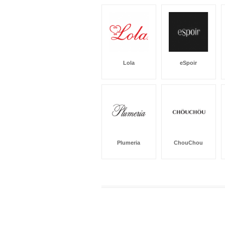
Lola
eSpoir
Plumeria
ChouChou