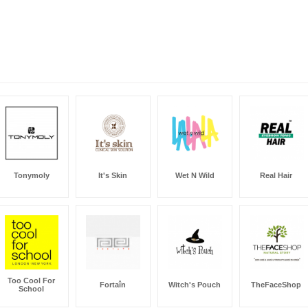
Tonymoly
It's Skin
Wet N Wild
Real Hair
Too Cool For
Fortaîn
Witch's Pouch
TheFaceShop
School