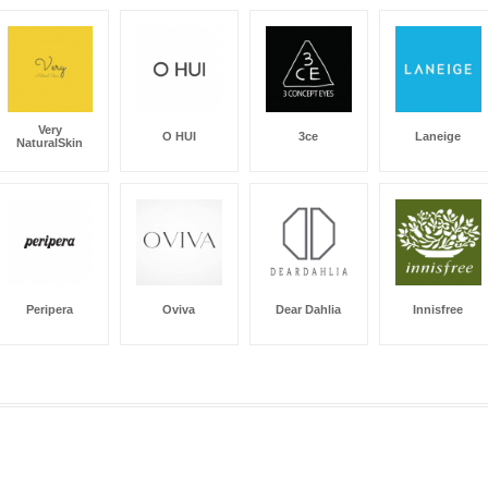
Very
O HUI
3ce
Laneige
NaturalSkin
Peripera
Oviva
Dear Dahlia
Innisfree