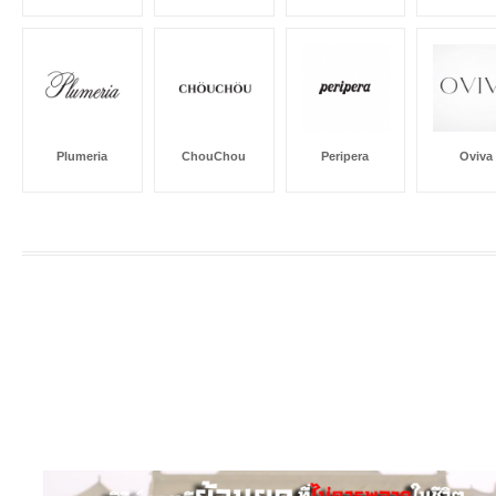
Plumeria
ChouChou
Peripera
Oviva