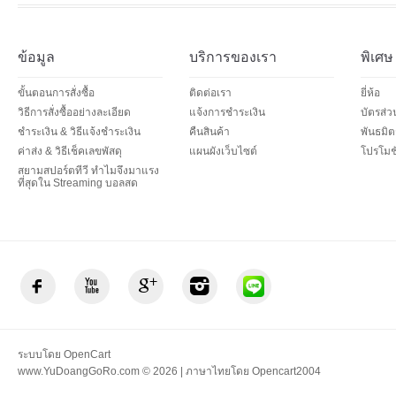
ข้อมูล
บริการของเรา
พิเศษ
ขั้นตอนการสั่งซื้อ
ติดต่อเรา
ยี่ห้อ
วิธีการสั่งซื้ออย่างละเอียด
แจ้งการชำระเงิน
บัตรส่
ชำระเงิน & วิธีแจ้งชำระเงิน
คืนสินค้า
พันธมิต
ค่าส่ง & วิธีเช็คเลขพัสดุ
แผนผังเว็บไซต์
โปรโมชั
สยามสปอร์ตทีวี ทำไมจึงมาแรง
ที่สุดใน Streaming บอลสด
ระบบโดย
OpenCart
www.YuDoangGoRo.com © 2026 | ภาษาไทยโดย
Opencart2004