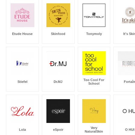
Etude House
Skinfood
Tonymoly
It's Ski
Too Cool For
Stiefel
Dr.MJ
Fortaî
School
Very
Lola
eSpoir
O HUI
NaturalSkin