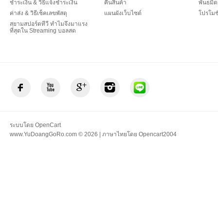
ชำระเงิน & วิธีแจ้งชำระเงิน
คืนสินค้า
พันธมิต
ค่าส่ง & วิธีเช็คเลขพัสดุ
แผนผังเว็บไซต์
โปรโมชั
สยามสปอร์ตทีวี ทำไมจึงมาแรง
ที่สุดใน Streaming บอลสด
ระบบโดย
OpenCart
www.YuDoangGoRo.com © 2026 | ภาษาไทยโดย
Opencart2004