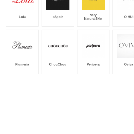
Very
Lola
eSpoir
O HUI
NaturalSkin
Plumeria
ChouChou
Peripera
Oviva