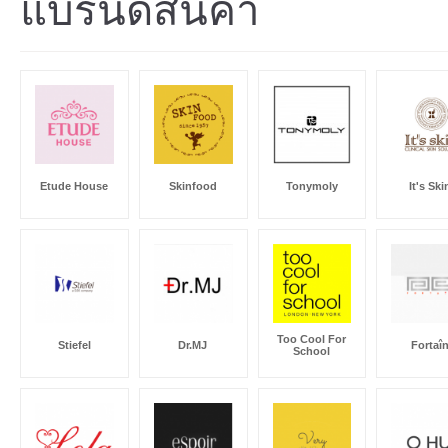
แบรนด์สินค้า
Etude House
Skinfood
Tonymoly
It's Ski
Too Cool For
Stiefel
Dr.MJ
Fortaî
School