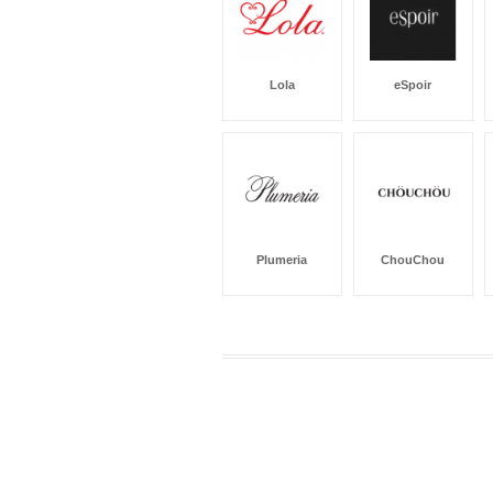
Lola
eSpoir
Plumeria
ChouChou