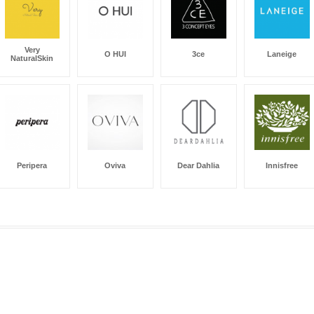
Very
O HUI
3ce
Laneige
NaturalSkin
Peripera
Oviva
Dear Dahlia
Innisfree