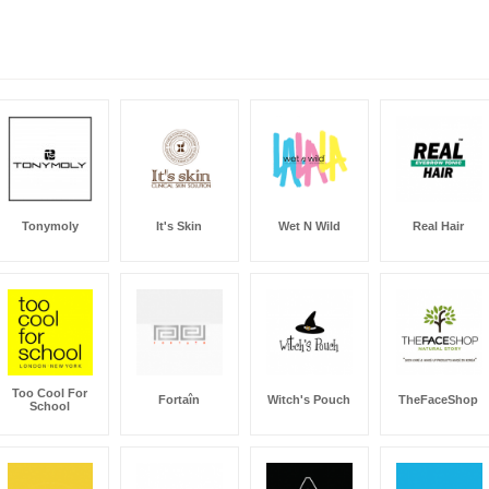
Tonymoly
It's Skin
Wet N Wild
Real Hair
Too Cool For
Fortaîn
Witch's Pouch
TheFaceShop
School