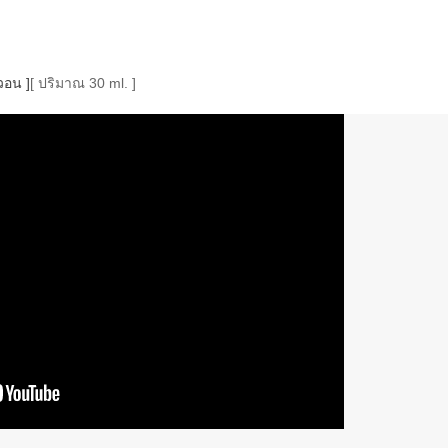
วอน ]
[ ปริมาณ 30 ml. ]