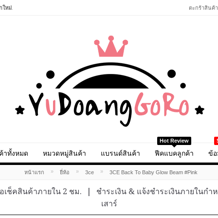
กใหม่
.
ตะกร้าสินค้า
Hot Review
ค้าทั้งหมด
หมวดหมู่สินค้า
แบรนด์สินค้า
ฟีคแบคลูกค้า
ข้อ
»
»
»
หน้าแรก
ยี่ห้อ
3ce
3CE Back To Baby Glow Beam #‎Pink
อเช็คสินค้าภายใน 2 ชม.
|
ชำระเงิน & แจ้งชำระเงินภายในกำ
เสาร์