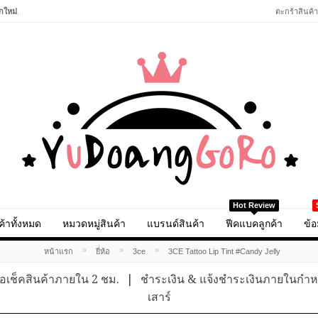
กใหม่
.
ตะกร้าสินค้า
Hot Review
ค้าทั้งหมด
หมวดหมู่สินค้า
แบรนด์สินค้า
ฟีคแบคลูกค้า
ข้อ
»
»
»
หน้าแรก
ยี่ห้อ
3ce
3CE Tattoo Lip Tint #Candy Jelly
อเช็คสินค้าภายใน 2 ชม.
|
ชำระเงิน & แจ้งชำระเงินภายในกำ
เสาร์