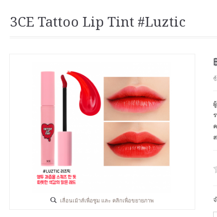
3CE Tattoo Lip Tint #Luztic
ซ
ผ
ร
ค
ส
จ
เลื่อนเม้าส์เพื่อซูม และ คลิกเพื่อขยายภาพ