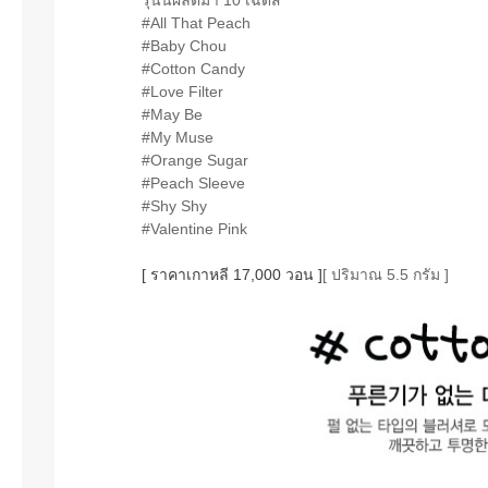
#All That Peach
#Baby Chou
#Cotton Candy
#Love Filter
#May Be
#My Muse
#Orange Sugar
#Peach Sleeve
#Shy Shy
#Valentine Pink
[ ราคาเกาหลี 17,000 วอน ]
[ ปริมาณ 5.5 กรัม ]