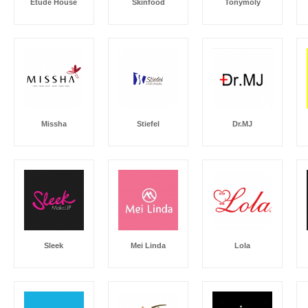
Etude House
Skinfood
Tonymoly
Missha
Stiefel
Dr.MJ
Sleek
Mei Linda
Lola