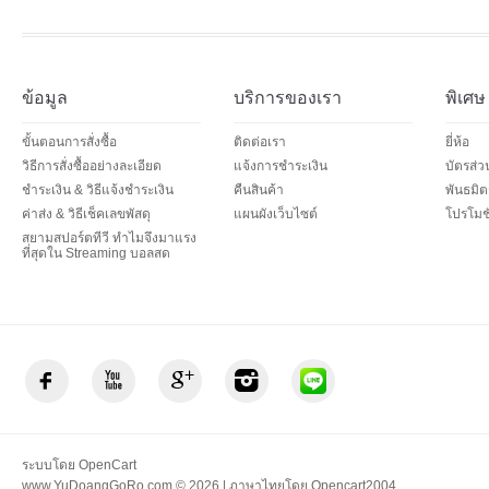
ข้อมูล
บริการของเรา
พิเศษ
ขั้นตอนการสั่งซื้อ
ติดต่อเรา
ยี่ห้อ
วิธีการสั่งซื้ออย่างละเอียด
แจ้งการชำระเงิน
บัตรส่
ชำระเงิน & วิธีแจ้งชำระเงิน
คืนสินค้า
พันธมิต
ค่าส่ง & วิธีเช็คเลขพัสดุ
แผนผังเว็บไซต์
โปรโมชั
สยามสปอร์ตทีวี ทำไมจึงมาแรง
ที่สุดใน Streaming บอลสด
ระบบโดย
OpenCart
www.YuDoangGoRo.com © 2026 | ภาษาไทยโดย
Opencart2004