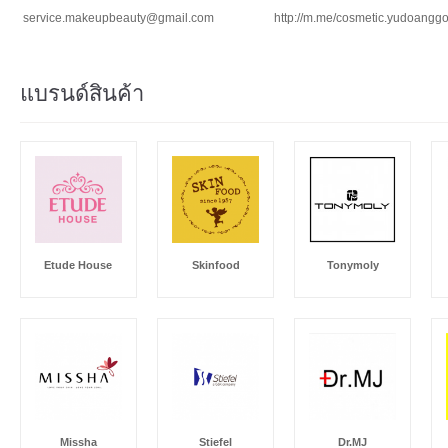
service.makeupbeauty@gmail.com
http://m.me/cosmetic.yudoangg
แบรนด์สินค้า
Etude House
Skinfood
Tonymoly
Missha
Stiefel
Dr.MJ