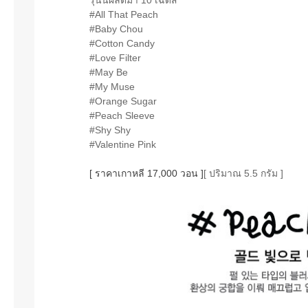
#All That Peach
#Baby Chou
#Cotton Candy
#Love Filter
#May Be
#My Muse
#Orange Sugar
#Peach Sleeve
#Shy Shy
#Valentine Pink
[ ราคาเกาหลี 17,000 วอน ]
[ ปริมาณ 5.5 กรัม ]