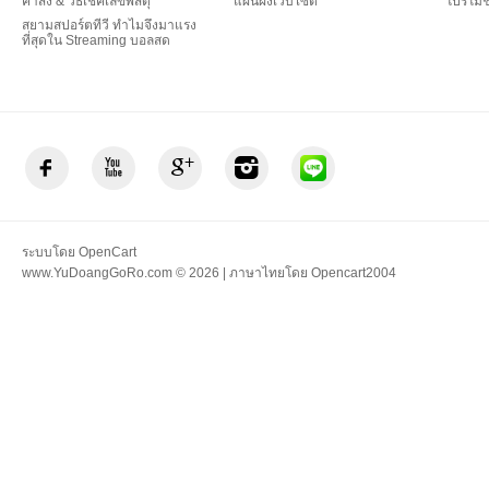
ค่าส่ง & วิธีเช็คเลขพัสดุ
แผนผังเว็บไซต์
โปรโมชั
สยามสปอร์ตทีวี ทำไมจึงมาแรง
ที่สุดใน Streaming บอลสด
ระบบโดย
OpenCart
www.YuDoangGoRo.com © 2026 | ภาษาไทยโดย
Opencart2004