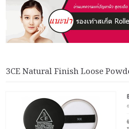
3CE Natural Finish Loose Powde
ซ
ผ
ร