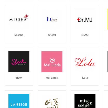
Missha
Stiefel
Dr.MJ
Sleek
Mei Linda
Lola