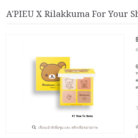
A'PIEU X Rilakkuma For Your 
ซ
ผ
ร
ค
ส
จ
เลื่อนเม้าส์เพื่อซูม และ คลิกเพื่อขยายภาพ