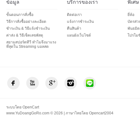
ข้อมูล
บริการของเรา
พิเศษ
ขั้นตอนการสั่งซื้อ
ติดต่อเรา
ยี่ห้อ
วิธีการสั่งซื้ออย่างละเอียด
แจ้งการชำระเงิน
บัตรส่
ชำระเงิน & วิธีแจ้งชำระเงิน
คืนสินค้า
พันธมิต
ค่าส่ง & วิธีเช็คเลขพัสดุ
แผนผังเว็บไซต์
โปรโมชั
สยามสปอร์ตทีวี ทำไมจึงมาแรง
ที่สุดใน Streaming บอลสด
ระบบโดย
OpenCart
www.YuDoangGoRo.com © 2026 | ภาษาไทยโดย
Opencart2004