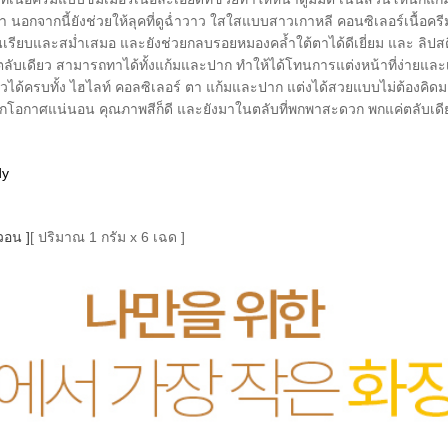
 นอกจากนี้ยังช่วยให้ลุคที่ดูฉ่ำวาว ใสใสแบบสาวเกาหลี คอนซิเลอร์เนื้อครี
ยนเรียบและสม่ำเสมอ และยังช่วยกลบรอยหมองคล้ำใต้ตาได้ดีเยี่ยม และ ลิปสต
ในตลับเดียว สามารถทาได้ทั้งแก้มและปาก ทำให้ได้โทนการแต่งหน้าที่ง่ายแ
ยวได้ครบทั้ง ไฮไลท์ คอลซิเลอร์ ตา แก้มและปาก แต่งได้สวยแบบไม่ต้องคิดม
กับทุกโอกาศแน่นอน คุณภาพสีก็ดี และยังมาในตลับที่พกพาสะดวก พกแค่ตลับเด
dy
วอน ]
[ ปริมาณ 1 กรัม x 6 เฉด ]