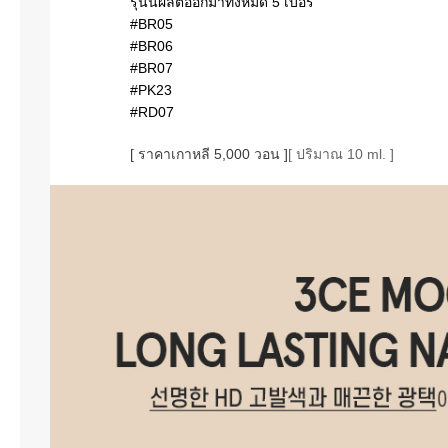
รุ่นนี้ผลิตออกมาทั้งหมด 5 เบอร์
#‎BR05
#BR06
#BR07
#PK23
#RD07
[ ราคาเกาหลี 5,000 วอน ]
[ ปริมาณ 10 ml. ]