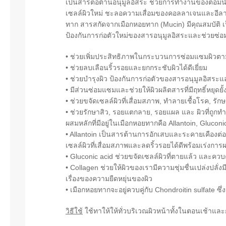
เป็นสารต่อต้านอนุมูลอิสระ ช่วยการทำงานของต่อม
เซลล์ผิวใหม่ ชะลอความเสื่อมของคอลลาเจนและอีลาส
ทาก สารสกัดจากเมือกหอยทาก (Mucin) มีคุณสมบัติ เป็น
ป้องกันการก่อตัวใหม่ของสารอนุมูลอิสระและช่วยซ่อมแ
• ช่วยเพิ่มประสิทธิภาพในกระบวนการซ่อมแซมผิวต
• ช่วยลบเลือนริ้วรอยและยกกระชับผิวได้ดีเยี่ยม
• ช่วยบำรุงผิว ป้องกันการก่อตัวของสารอนุมูลอิสระแ
• มีส่วนซ่อมแซมและช่วยให้ผิวผลิตสารที่มีฤทธิ์หยุดย
• ช่วยขจัดเซลล์ผิวที่เสื่อมสภาพ, ทำลายเชื้อโรค, รั
• ช่วยรักษาสิว, รอยแตกลาย, รอยแผล และ ผิวที่ถูกท
ผสมหลักที่มีอยู่ในเมือกหอยทากคือ Allantoin, Gluconi
• Allantoin เป็นสารต้านการอักเสบและระคายเคืองต่อผิ
เซลล์ผิวที่เสื่อมสภาพและลดริ้วรอยได้ดีพร้อมเร่งการ
• Gluconic acid ช่วยขจัดเซลล์ผิวที่ตายแล้ว และคว
• Collagen ช่วยให้ผิวของเรามีความชุ่มชื่นเปล่งปลั่งม
เรื่องของความยืดหยุ่นของผิว
• เมือกหอยทากจะอยู่ควบคู่กับ Chondroitin sulfate ซึ่
วิธีใช้
ใช้ทาให้ให้ทั่วบริเวณผิวหน้าทั้งในตอนเช้าแล