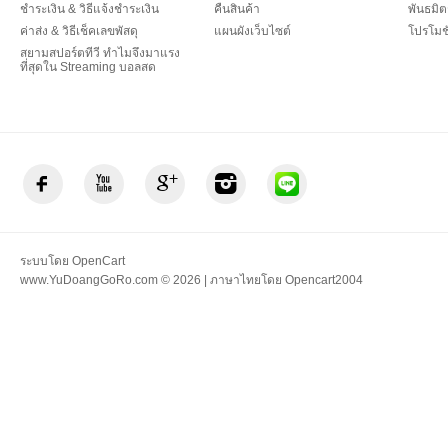
ชำระเงิน & วิธีแจ้งชำระเงิน
คืนสินค้า
พันธมิต
ค่าส่ง & วิธีเช็คเลขพัสดุ
แผนผังเว็บไซต์
โปรโมชั
สยามสปอร์ตทีวี ทำไมจึงมาแรง
ที่สุดใน Streaming บอลสด
ระบบโดย
OpenCart
www.YuDoangGoRo.com © 2026 | ภาษาไทยโดย
Opencart2004