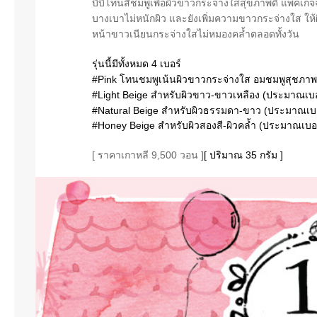
บีบีโทนสีชมพูเพื่อผิวขาวกระจ่างใสสุขภาพดี แพคเกจฉ
บางเบาไม่หนักผิว และยังเพิ่มความขาวกระจ่างใส ให้ผิ
หน้าขาวเนียนกระจ่างใสไม่หมองคล้ำตลอดทั้งวัน
รุ่นนี้มีทั้งหมด 4 เบอร์
‪#‎Pink‬ โทนชมพูเน้นผิวขาวกระจ่างใส อมชมพูสุชภาพ
‪#‎Light‬ Beige สำหรับผิวขาว-ขาวเหลือง (ประมาณเบ
‪#‎Natural‬ Beige สำหรับผิวธรรมดา-ขาว (ประมาณเบ
‪#Honey Beige สำหรับผิวสองสี-ผิวคล้ำ (ประมาณเบอร
[ ราคาเกาหลี 9,500 วอน ]
[ ปริมาณ 35 กรัม ]