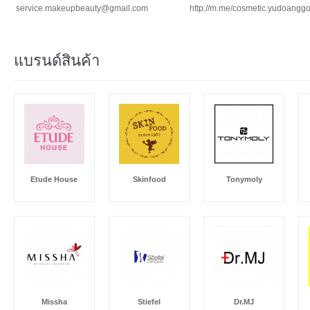
service.makeupbeauty@gmail.com
http://m.me/cosmetic.yudoangg
แบรนด์สินค้า
Etude House
Skinfood
Tonymoly
Missha
Stiefel
Dr.MJ