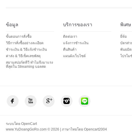
ข้อมูล
บริการของเรา
พิเศษ
ขั้นตอนการสั่งซื้อ
ติดต่อเรา
ยี่ห้อ
วิธีการสั่งซื้ออย่างละเอียด
แจ้งการชำระเงิน
บัตรส่
ชำระเงิน & วิธีแจ้งชำระเงิน
คืนสินค้า
พันธมิต
ค่าส่ง & วิธีเช็คเลขพัสดุ
แผนผังเว็บไซต์
โปรโมชั
สยามสปอร์ตทีวี ทำไมจึงมาแรง
ที่สุดใน Streaming บอลสด
ระบบโดย
OpenCart
www.YuDoangGoRo.com © 2026 | ภาษาไทยโดย
Opencart2004