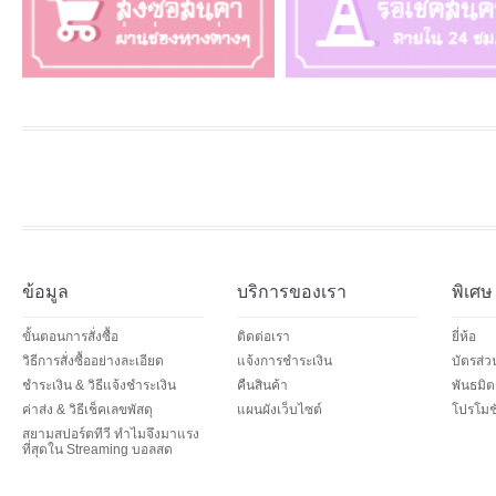
ข้อมูล
บริการของเรา
พิเศษ
ขั้นตอนการสั่งซื้อ
ติดต่อเรา
ยี่ห้อ
วิธีการสั่งซื้ออย่างละเอียด
แจ้งการชำระเงิน
บัตรส่
ชำระเงิน & วิธีแจ้งชำระเงิน
คืนสินค้า
พันธมิต
ค่าส่ง & วิธีเช็คเลขพัสดุ
แผนผังเว็บไซต์
โปรโมชั
สยามสปอร์ตทีวี ทำไมจึงมาแรง
ที่สุดใน Streaming บอลสด