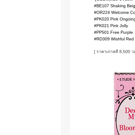
#BE107 Shaking Bei
#OR224 Welcome Co
#PK020 Pink Ongoin
#PK021 Pink Jolly
#PP501 Free Purple
#RD309 Wishful Red
[ ราคาเกาหลี 8,500 ว