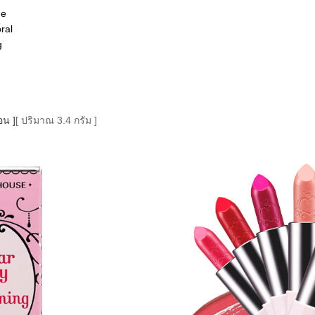
ge
ral
g
อน ]
[ ปริมาณ 3.4 กรัม ]