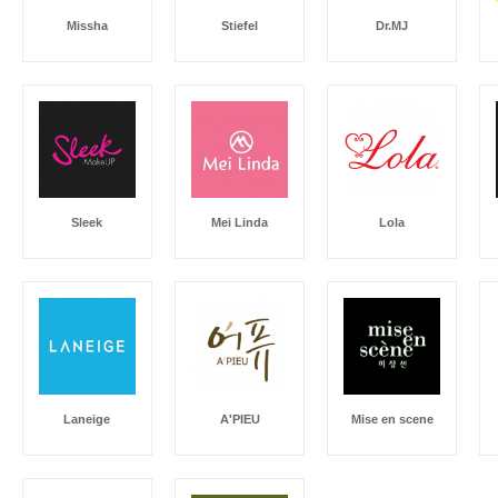
Missha
Stiefel
Dr.MJ
Sleek
Mei Linda
Lola
Laneige
A'PIEU
Mise en scene