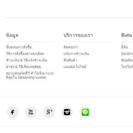
ข้อมูล
บริการของเรา
พิเศษ
ขั้นตอนการสั่งซื้อ
ติดต่อเรา
ยี่ห้อ
วิธีการสั่งซื้ออย่างละเอียด
แจ้งการชำระเงิน
บัตรส่
ชำระเงิน & วิธีแจ้งชำระเงิน
คืนสินค้า
พันธมิต
ค่าส่ง & วิธีเช็คเลขพัสดุ
แผนผังเว็บไซต์
โปรโมชั
สยามสปอร์ตทีวี ทำไมจึงมาแรง
ที่สุดใน Streaming บอลสด