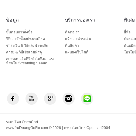
ข้อมูล
บริการของเรา
พิเศษ
ขั้นตอนการสั่งซื้อ
ติดต่อเรา
ยี่ห้อ
วิธีการสั่งซื้ออย่างละเอียด
แจ้งการชำระเงิน
บัตรส่
ชำระเงิน & วิธีแจ้งชำระเงิน
คืนสินค้า
พันธมิต
ค่าส่ง & วิธีเช็คเลขพัสดุ
แผนผังเว็บไซต์
โปรโมชั
สยามสปอร์ตทีวี ทำไมจึงมาแรง
ที่สุดใน Streaming บอลสด
ระบบโดย
OpenCart
www.YuDoangGoRo.com © 2026 | ภาษาไทยโดย
Opencart2004