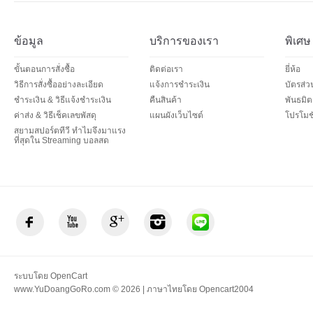
ข้อมูล
บริการของเรา
พิเศษ
ขั้นตอนการสั่งซื้อ
ติดต่อเรา
ยี่ห้อ
วิธีการสั่งซื้ออย่างละเอียด
แจ้งการชำระเงิน
บัตรส่
ชำระเงิน & วิธีแจ้งชำระเงิน
คืนสินค้า
พันธมิต
ค่าส่ง & วิธีเช็คเลขพัสดุ
แผนผังเว็บไซต์
โปรโมชั
สยามสปอร์ตทีวี ทำไมจึงมาแรง
ที่สุดใน Streaming บอลสด
ระบบโดย
OpenCart
www.YuDoangGoRo.com © 2026 | ภาษาไทยโดย
Opencart2004