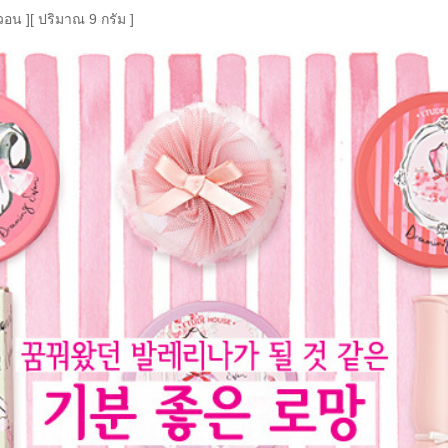
วอน ]
[ ปริมาณ 9 กรัม ]