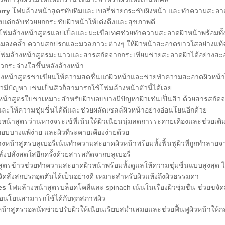
rry
โฟมล้างหน้าสูตรทับทิมและเบอรี่ช่วยกระชับผิงหน้า และทำความสะอาดผ
ตึงแต่กลับช่วยยกกระชับผิวหน้าให้เต่งตึงและสุขภาพดี
ฟมล้างหน้าสูตรแอปเปิ้ลและมะเขือเทศช่วยทำความสะอาดผิวหน้าพร้อมทั้ง
หมองคล้ำ ความสกปรกและมวลภาวะต่างๆ ให้ผิวหน้าสะอาดขาวใสอย่างแท้จ
ฟมล้างหน้าสูตรมะนาวและสารสกัดจากกระเทียมช่วยสะอาดผิวได้อย่างส
าวกระจ่างใสขึ้นหลังล้างหน้า
งหน้าสูตรชาเขียนให้ความสดชื่นแก่ผิวหน้าและช่วยทำความสะอาดผิวหน้าไ
มีปัญหา เช่นเป็นสิวก็สามารถใช้โฟมล้างหน้าตัวนี้ได้เลย
น้าสูตรใบชาเหมาะสำหรับผิวบอบบางมีปัญหาผิวเช่นเป็นสิว ด้วยสารสกัด
ละให้ความชุ่มชื่นได้ดีและช่วยผลัดเซลล์ผิวหน้าอย่างอ่อนโยนอีกด้วย
น้าสูตรว่านหางจระเข้ที่เน้นให้ผิวเนียนนุ่มลดการระคายเคืองและช่วยเติมค
อบบางแพ้ง่าย และผิวที่ระคายเคืองง่ายด้วย
งหน้าสูตรบลูเบอรี่เน้นทำความสะอาดผิวหน้าพร้อมทั้งฟื้นฟูผิวที่ถูกทำลา
ั่งปลั่งสดใสอีกครั้งด้วยสารสกัดจากบลูเบอรี่
ตรข้าวช่วยทำความสะอาดผิวหน้าพร้อมทั้งดูแลให้ความชุ่มชื่นแบบสูงสุด ไม
จัดสิ่งสกปรกอุดตันได้เป็นอย่างดี เหมาะสำหรับผิวแห้งถึงผิวธรรมดา
es
โฟมล้างหน้าสูตรบล็อคโคลี่และ spinach เน้นในเรื่องผิวชุ่มชื่น ช่วยขจัดสิ
อ่อนโยนสามารถใช้ได้กับทุกสภาพผิว
้าสูตรวอลนัทช่วยปรับผิวให้เนียนเรียบสม่ำเสมอและช่วยฟื้นฟูผิวหน้าให้กลั