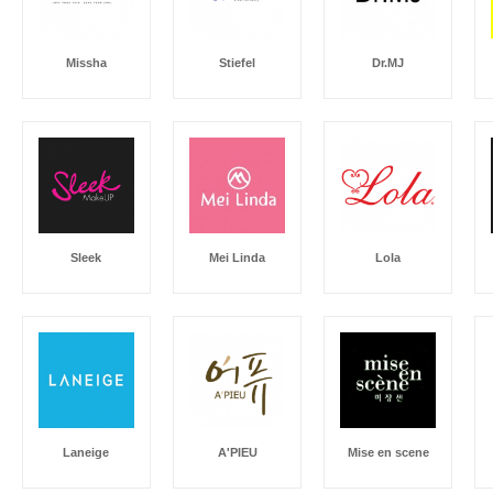
Missha
Stiefel
Dr.MJ
Sleek
Mei Linda
Lola
Laneige
A'PIEU
Mise en scene