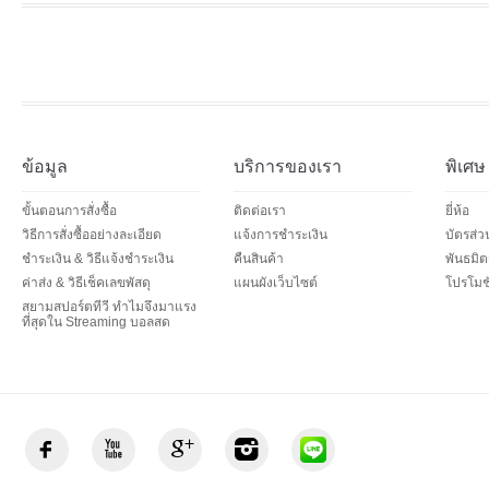
ข้อมูล
บริการของเรา
พิเศษ
ขั้นตอนการสั่งซื้อ
ติดต่อเรา
ยี่ห้อ
วิธีการสั่งซื้ออย่างละเอียด
แจ้งการชำระเงิน
บัตรส่
ชำระเงิน & วิธีแจ้งชำระเงิน
คืนสินค้า
พันธมิต
ค่าส่ง & วิธีเช็คเลขพัสดุ
แผนผังเว็บไซต์
โปรโมชั
สยามสปอร์ตทีวี ทำไมจึงมาแรง
ที่สุดใน Streaming บอลสด