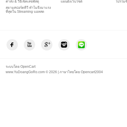
ค่าส่ง & วิธีเช็คเลขพัสดุ
แผนผังเว็บไซต์
โปรโมชั
สยามสปอร์ตทีวี ทำไมจึงมาแรง
ที่สุดใน Streaming บอลสด
ระบบโดย
OpenCart
www.YuDoangGoRo.com © 2026 | ภาษาไทยโดย
Opencart2004