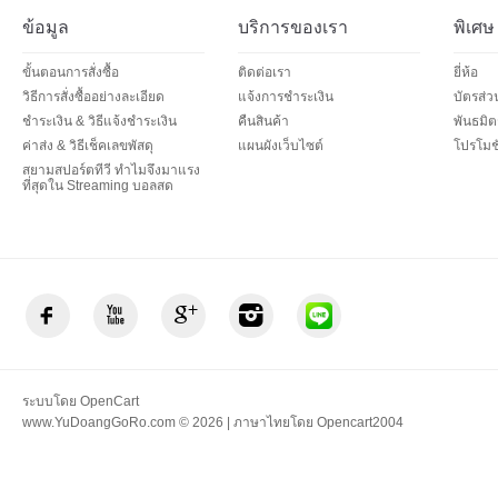
ข้อมูล
บริการของเรา
พิเศษ
ขั้นตอนการสั่งซื้อ
ติดต่อเรา
ยี่ห้อ
วิธีการสั่งซื้ออย่างละเอียด
แจ้งการชำระเงิน
บัตรส่
ชำระเงิน & วิธีแจ้งชำระเงิน
คืนสินค้า
พันธมิต
ค่าส่ง & วิธีเช็คเลขพัสดุ
แผนผังเว็บไซต์
โปรโมชั
สยามสปอร์ตทีวี ทำไมจึงมาแรง
ที่สุดใน Streaming บอลสด
ระบบโดย
OpenCart
www.YuDoangGoRo.com © 2026 | ภาษาไทยโดย
Opencart2004