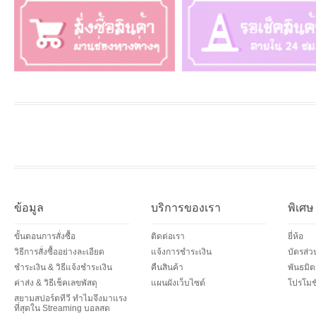
ข้อมูล
บริการของเรา
พิเศษ
ขั้นตอนการสั่งซื้อ
ติดต่อเรา
ยี่ห้อ
วิธีการสั่งซื้ออย่างละเอียด
แจ้งการชำระเงิน
บัตรส่
ชำระเงิน & วิธีแจ้งชำระเงิน
คืนสินค้า
พันธมิต
ค่าส่ง & วิธีเช็คเลขพัสดุ
แผนผังเว็บไซต์
โปรโมชั
สยามสปอร์ตทีวี ทำไมจึงมาแรง
ที่สุดใน Streaming บอลสด