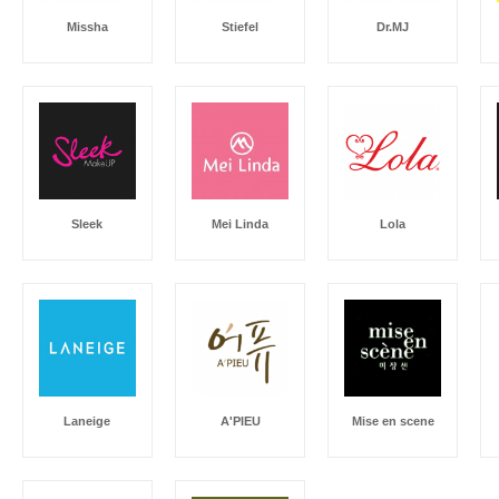
Missha
Stiefel
Dr.MJ
Sleek
Mei Linda
Lola
Laneige
A'PIEU
Mise en scene