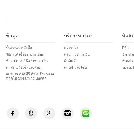
ข้อมูล
บริการของเรา
พิเศษ
ขั้นตอนการสั่งซื้อ
ติดต่อเรา
ยี่ห้อ
วิธีการสั่งซื้ออย่างละเอียด
แจ้งการชำระเงิน
บัตรส่
ชำระเงิน & วิธีแจ้งชำระเงิน
คืนสินค้า
พันธมิต
ค่าส่ง & วิธีเช็คเลขพัสดุ
แผนผังเว็บไซต์
โปรโมชั
สยามสปอร์ตทีวี ทำไมจึงมาแรง
ที่สุดใน Streaming บอลสด