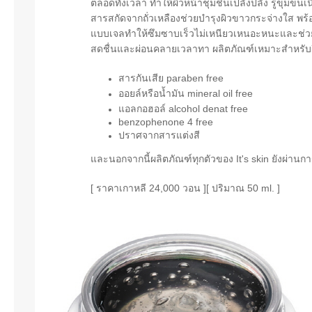
ตลอดทั้งเวลา ทำให้ผิวหน้าชุ่มชื่นเปลั่งปลั่ง รูขุม
สารสกัดจากถั่วเหลืองช่วยบำรุงผิวขาวกระจ่างใส พร้
แบบเจลทำให้ซึมซาบเร็วไม่เหนียวเหนอะหนะและช่วยอุ้ม
สดชื่นและผ่อนคลายเวลาทา ผลิตภัณฑ์เหมาะสำหรับผ
สารกันเสีย paraben free
ออยล์หรือน้ำมัน mineral oil free
แอลกอฮอล์ alcohol denat free
benzophenone 4 free
ปราศจากสารแต่งสี
และนอกจากนี้ผลิตภัณฑ์ทุกตัวของ It's skin ยังผ่า
[ ราคาเกาหลี 24,000 วอน ]
[ ปริมาณ 50 ml. ]