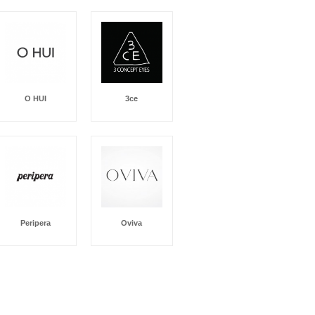
O HUI
3ce
Peripera
Oviva