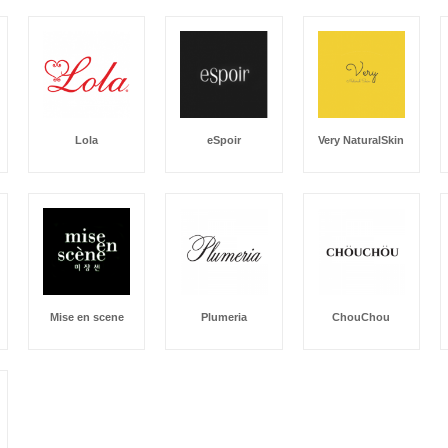
Lola
eSpoir
Very NaturalSkin
Mise en scene
Plumeria
ChouChou