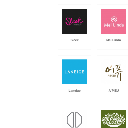
Sleek
Mei Linda
Laneige
A'PIEU