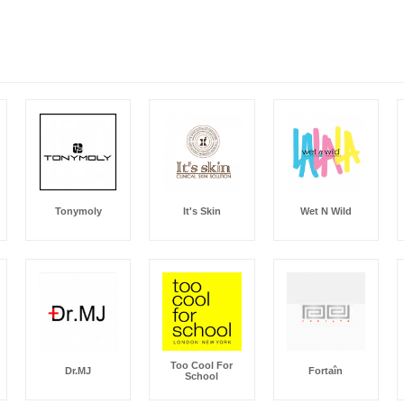
Tonymoly
It's Skin
Wet N Wild
Too Cool For
Dr.MJ
Fortaîn
School