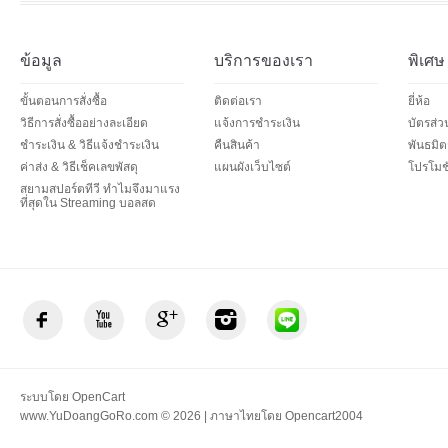
ข้อมูล
บริการของเรา
พิเศษ
ขั้นตอนการสั่งซื้อ
ติดต่อเรา
ยี่ห้อ
วิธีการสั่งซื้ออย่างละเอียด
แจ้งการชำระเงิน
บัตรส่
ชำระเงิน & วิธีแจ้งชำระเงิน
คืนสินค้า
พันธมิต
ค่าส่ง & วิธีเช็คเลขพัสดุ
แผนผังเว็บไซต์
โปรโมชั
สยามสปอร์ตทีวี ทำไมจึงมาแรง
ที่สุดใน Streaming บอลสด
ระบบโดย
OpenCart
www.YuDoangGoRo.com © 2026 | ภาษาไทยโดย
Opencart2004