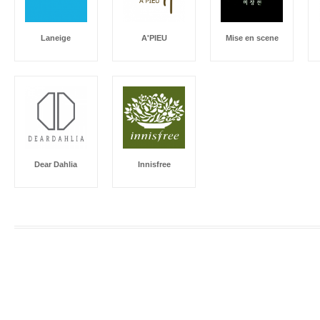
Laneige
A'PIEU
Mise en scene
Dear Dahlia
Innisfree