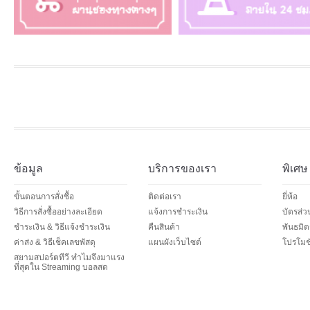
ข้อมูล
บริการของเรา
พิเศษ
ขั้นตอนการสั่งซื้อ
ติดต่อเรา
ยี่ห้อ
วิธีการสั่งซื้ออย่างละเอียด
แจ้งการชำระเงิน
บัตรส่
ชำระเงิน & วิธีแจ้งชำระเงิน
คืนสินค้า
พันธมิต
ค่าส่ง & วิธีเช็คเลขพัสดุ
แผนผังเว็บไซต์
โปรโมชั
สยามสปอร์ตทีวี ทำไมจึงมาแรง
ที่สุดใน Streaming บอลสด