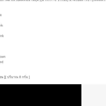
ฉด
nk
ink
rown
ed
อน ]
[ ปริมาณ 8 กรัม ]