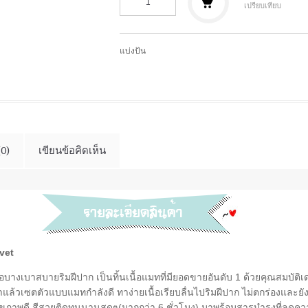
เปรียบเทียบ
แบ่งปัน
(0)
เขียนข้อคิดเห็น
lvet
เนื้อบางเบาสบายริมฝีปาก เป็นทิ้นเนื้อแมทที่มียอดขายอันดับ 1 ด้วยคุณสมบัติ
ม ทาแล้วเซตตัวแบบแมทกำลังดี ทาง่ายเนื้อเรียบลื่นไปริมฝีปาก ไม่ตกร่องและยัง
ูสุขภาพดี สีสวยติดทนนานสุดๆ(มากกว่า 6 ชั่วโมง) มาพร้อมสารบำรุงที่ลด