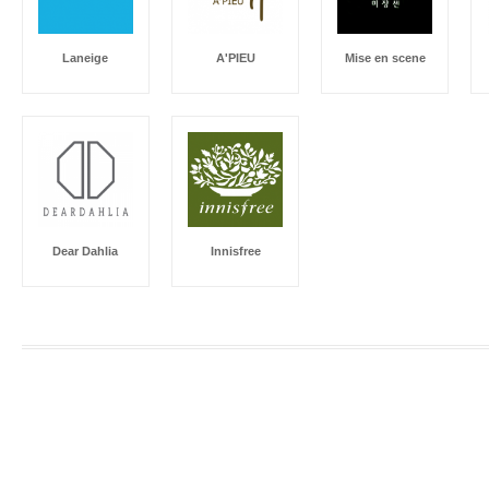
Laneige
A'PIEU
Mise en scene
Dear Dahlia
Innisfree