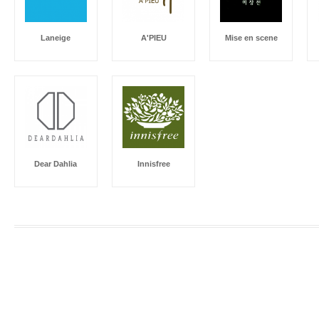
Laneige
A'PIEU
Mise en scene
Dear Dahlia
Innisfree