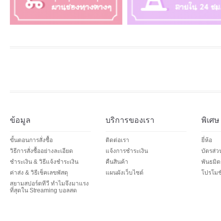
ข้อมูล
บริการของเรา
พิเศษ
ขั้นตอนการสั่งซื้อ
ติดต่อเรา
ยี่ห้อ
วิธีการสั่งซื้ออย่างละเอียด
แจ้งการชำระเงิน
บัตรส่
ชำระเงิน & วิธีแจ้งชำระเงิน
คืนสินค้า
พันธมิต
ค่าส่ง & วิธีเช็คเลขพัสดุ
แผนผังเว็บไซต์
โปรโมชั
สยามสปอร์ตทีวี ทำไมจึงมาแรง
ที่สุดใน Streaming บอลสด