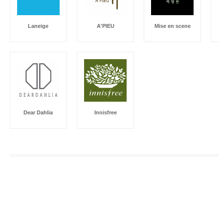
Laneige
A'PIEU
Mise en scene
Dear Dahlia
Innisfree