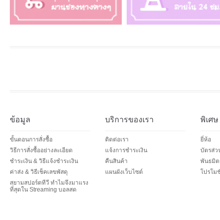
ข้อมูล
บริการของเรา
พิเศษ
ขั้นตอนการสั่งซื้อ
ติดต่อเรา
ยี่ห้อ
วิธีการสั่งซื้ออย่างละเอียด
แจ้งการชำระเงิน
บัตรส่
ชำระเงิน & วิธีแจ้งชำระเงิน
คืนสินค้า
พันธมิต
ค่าส่ง & วิธีเช็คเลขพัสดุ
แผนผังเว็บไซต์
โปรโมชั
สยามสปอร์ตทีวี ทำไมจึงมาแรง
ที่สุดใน Streaming บอลสด