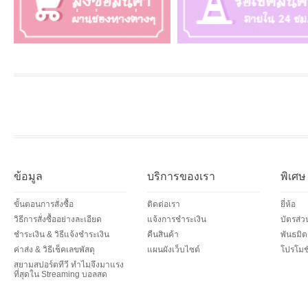
ข้อมูล
บริการของเรา
พิเศษ
ขั้นตอนการสั่งซื้อ
ติดต่อเรา
ยี่ห้อ
วิธีการสั่งซื้ออย่างละเอียด
แจ้งการชำระเงิน
บัตรส่
ชำระเงิน & วิธีแจ้งชำระเงิน
คืนสินค้า
พันธมิต
ค่าส่ง & วิธีเช็คเลขพัสดุ
แผนผังเว็บไซต์
โปรโมชั
สยามสปอร์ตทีวี ทำไมจึงมาแรง
ที่สุดใน Streaming บอลสด