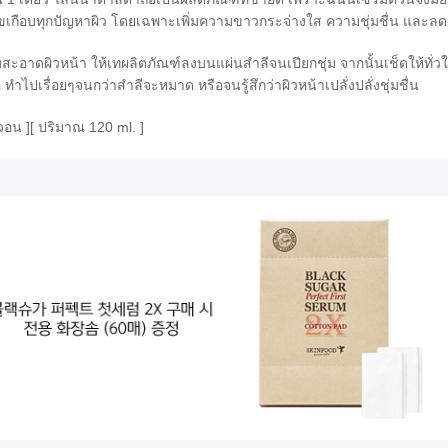
ไขเกือบทุกปัญหาผิว โดยเฉพาะเพิ่มความขาวกระจ่างใส ความชุ่มชื่น และลดเร
อาดผิวหน้า ให้เทผลิตภัณฑ์ลงบนแผ่นสำลีจนเปียกชุ่ม จากนั้นเช็ดให้ทั
ำไปเรื่อยๆจนกว่าสำลีจะหมาด หรือจนรู้สึกว่าผิวหน้าเปลั่งปลั่งชุ่มชื่น
วอน ]
[ ปริมาณ 120 ml. ]