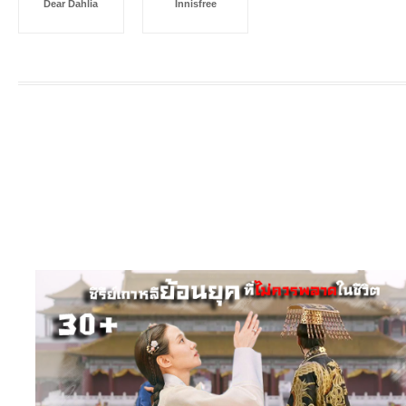
Dear Dahlia
Innisfree