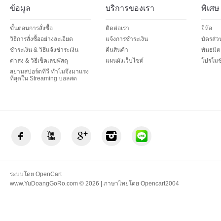
ข้อมูล
บริการของเรา
พิเศษ
ขั้นตอนการสั่งซื้อ
ติดต่อเรา
ยี่ห้อ
วิธีการสั่งซื้ออย่างละเอียด
แจ้งการชำระเงิน
บัตรส่
ชำระเงิน & วิธีแจ้งชำระเงิน
คืนสินค้า
พันธมิต
ค่าส่ง & วิธีเช็คเลขพัสดุ
แผนผังเว็บไซต์
โปรโมชั
สยามสปอร์ตทีวี ทำไมจึงมาแรง
ที่สุดใน Streaming บอลสด
ระบบโดย
OpenCart
www.YuDoangGoRo.com © 2026 | ภาษาไทยโดย
Opencart2004