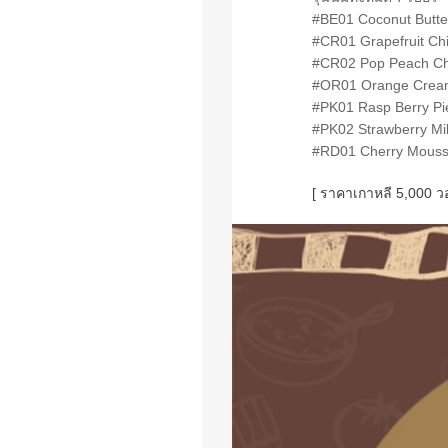
#BE01 Coconut Butte
#CR01 Grapefruit Chi
#CR02 Pop Peach Ch
#OR01 Orange Crea
#PK01 Rasp Berry Pi
#PK02 Strawberry Mill
#RD01 Cherry Mous
[ ราคาเกาหลี 5,000 ว