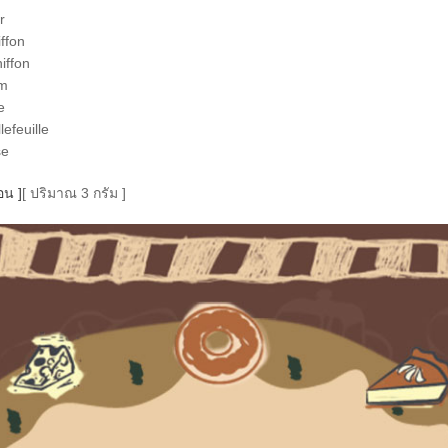
r
ffon
iffon
m
e
efeuille
se
อน ]
[ ปริมาณ 3 กรัม ]