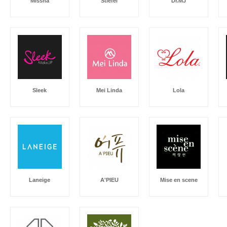
Missha
Stiefel
Dr.MJ
Sleek
Mei Linda
Lola
Laneige
A'PIEU
Mise en scene