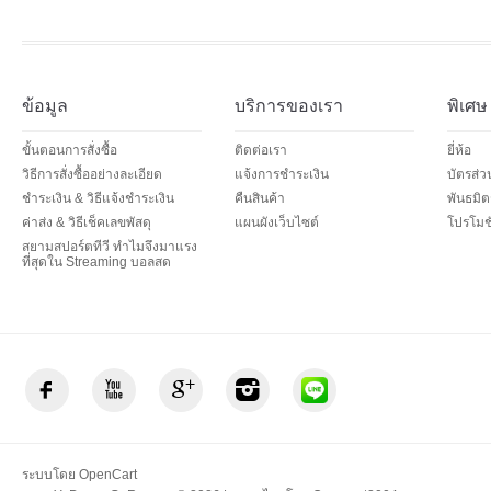
ข้อมูล
บริการของเรา
พิเศษ
ขั้นตอนการสั่งซื้อ
ติดต่อเรา
ยี่ห้อ
วิธีการสั่งซื้ออย่างละเอียด
แจ้งการชำระเงิน
บัตรส่
ชำระเงิน & วิธีแจ้งชำระเงิน
คืนสินค้า
พันธมิต
ค่าส่ง & วิธีเช็คเลขพัสดุ
แผนผังเว็บไซต์
โปรโมชั
สยามสปอร์ตทีวี ทำไมจึงมาแรง
ที่สุดใน Streaming บอลสด
ระบบโดย
OpenCart