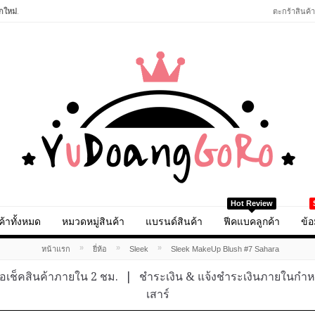
กใหม่
.
ตะกร้าสินค้า
Hot Review
ค้าทั้งหมด
หมวดหมู่สินค้า
แบรนด์สินค้า
ฟีคแบคลูกค้า
ข้อ
»
»
»
หน้าแรก
ยี่ห้อ
Sleek
Sleek MakeUp Blush #7 Sahara
อเช็คสินค้าภายใน 2 ชม.
|
ชำระเงิน & แจ้งชำระเงินภายในกำ
เสาร์