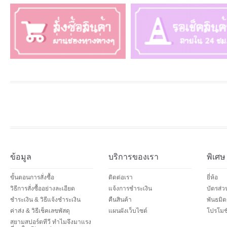
ข้อมูล
บริการของเรา
พิเศษ
ขั้นตอนการสั่งซื้อ
ติดต่อเรา
ยี่ห้อ
วิธีการสั่งซื้ออย่างละเอียด
แจ้งการชำระเงิน
บัตรส่
ชำระเงิน & วิธีแจ้งชำระเงิน
คืนสินค้า
พันธมิต
ค่าส่ง & วิธีเช็คเลขพัสดุ
แผนผังเว็บไซต์
โปรโมชั
สยามสปอร์ตทีวี ทำไมจึงมาแรง