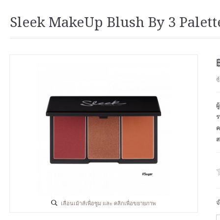
Sleek MakeUp Blush By 3 Palett
ซ
ผ
ร
ค
ส
จ
เลื่อนเม้าส์เพื่อซูม และ คลิกเพื่อขยายภาพ