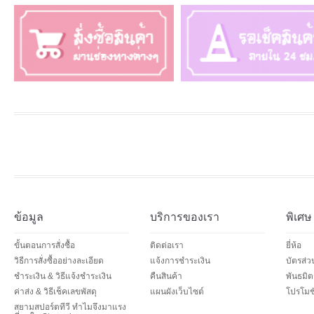
ข้อมูล
บริการของเรา
พิเศษ
ขั้นตอนการสั่งซื้อ
ติดต่อเรา
ยี่ห้อ
วิธีการสั่งซื้ออย่างละเอียด
แจ้งการชำระเงิน
บัตรส่
ชำระเงิน & วิธีแจ้งชำระเงิน
คืนสินค้า
พันธมิต
ค่าส่ง & วิธีเช็คเลขพัสดุ
แผนผังเว็บไซต์
โปรโมชั
สยามสปอร์ตทีวี ทำไมจึงมาแรง