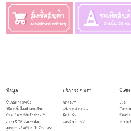
ข้อมูล
บริการของเรา
พิเศษ
ขั้นตอนการสั่งซื้อ
ติดต่อเรา
ยี่ห้อ
วิธีการสั่งซื้ออย่างละเอียด
แจ้งการชำระเงิน
บัตรส่
ชำระเงิน & วิธีแจ้งชำระเงิน
คืนสินค้า
พันธมิต
ค่าส่ง & วิธีเช็คเลขพัสดุ
แผนผังเว็บไซต์
โปรโมชั
สยามสปอร์ตทีวี ทำไมจึงมาแรง