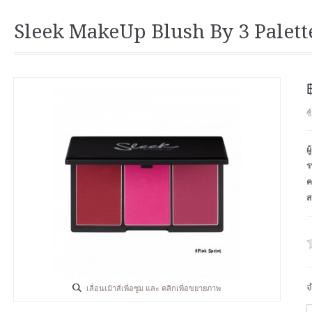
Sleek MakeUp Blush By 3 Palett
ซ
ผ
ร
ค
ส
จ
เลื่อนเม้าส์เพื่อซูม และ คลิกเพื่อขยายภาพ