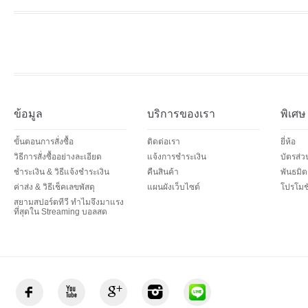
ข้อมูล
บริการของเรา
พิเศษ
ขั้นตอนการสั่งซื้อ
ติดต่อเรา
ยี่ห้อ
วิธีการสั่งซื้ออย่างละเอียด
แจ้งการชำระเงิน
บัตรส่
ชำระเงิน & วิธีแจ้งชำระเงิน
คืนสินค้า
พันธมิต
ค่าส่ง & วิธีเช็คเลขพัสดุ
แผนผังเว็บไซต์
โปรโมชั
สยามสปอร์ตทีวี ทำไมจึงมาแรง
ที่สุดใน Streaming บอลสด