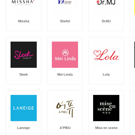
Missha
Stiefel
Dr.MJ
Sleek
Mei Linda
Lola
Laneige
A'PIEU
Mise en scene